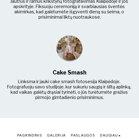
Jautrus ir ramus krikštynų fotografavimas Klaipėdoje ir jos 
apskrityje. Fiksuoju ceremoniją ir svarbiausias šventės 
akimirkas, kad galėtumėte išgyventi dieną su šeima, o 
prisiminimai liktų nuotraukose.
Cake Smash
Linksma ir jauki cake smash fotosesija Klaipėdoje. 
Fotografuoju savo studijoje, kur sukuriu saugią ir šiltą aplinką, 
kad vaikas galėtų drąsiai tyrinėti, o jūs turėtumėte gražius 
pirmojo gimtadienio prisiminimus.
PAGRINDINIS
GALERIJA
PASLAUGOS
DAUGIAU