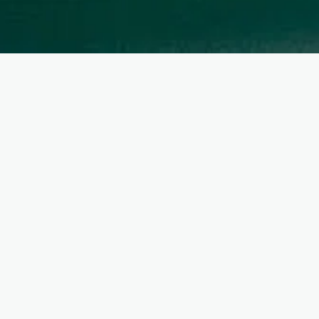
Kainos
ŠEIMOS FOTOSESIJA
€
120
fotosesija Jūsų pasirinktoje vietoje arba studijoje;
ne mažiau 30ties koreguotų foto nuotraukų;