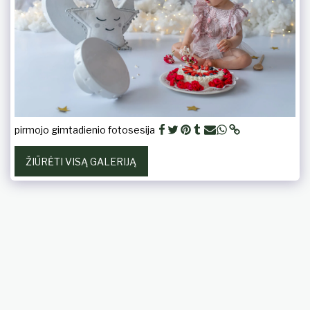
pirmojo gimtadienio fotosesija
ŽIŪRĖTI VISĄ GALERIJĄ