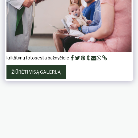
krikštynų fotosesija bažnyčioje
ŽIŪRĖTI VISĄ GALERIJĄ