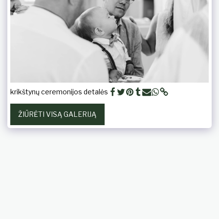
krikštynų ceremonijos detalės
ŽIŪRĖTI VISĄ GALERIJĄ