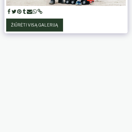
ŽIŪRĖTI VISĄ GALERIJĄ