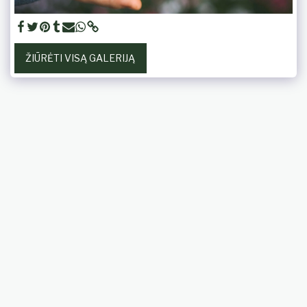
ŽIŪRĖTI VISĄ GALERIJĄ