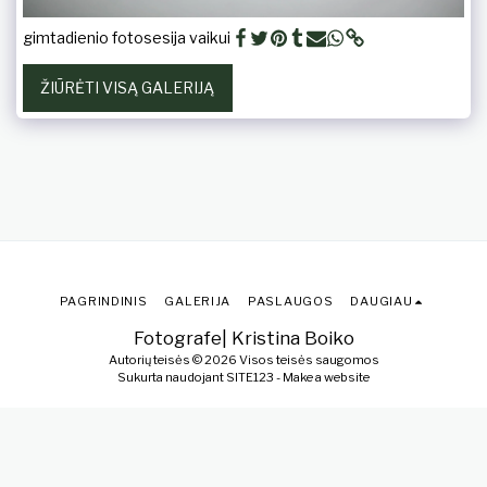
gimtadienio fotosesija vaikui
ŽIŪRĖTI VISĄ GALERIJĄ
PAGRINDINIS
GALERIJA
PASLAUGOS
DAUGIAU
Fotografe| Kristina Boiko
Autorių teisės © 2026 Visos teisės saugomos
Sukurta naudojant
SITE123
-
Make a website